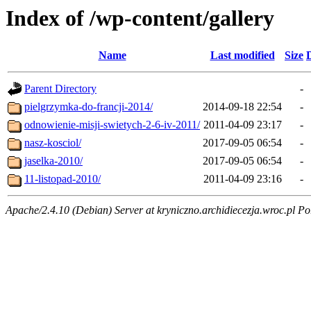
Index of /wp-content/gallery
Name
Last modified
Size
Parent Directory
-
pielgrzymka-do-francji-2014/
2014-09-18 22:54
-
odnowienie-misji-swietych-2-6-iv-2011/
2011-04-09 23:17
-
nasz-kosciol/
2017-09-05 06:54
-
jaselka-2010/
2017-09-05 06:54
-
11-listopad-2010/
2011-04-09 23:16
-
Apache/2.4.10 (Debian) Server at kryniczno.archidiecezja.wroc.pl Po